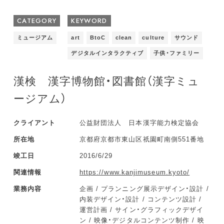
CATEGORY
KEYWORD
ミュージアム
art
BtoC
clean
culture
サウンド
デジタルインタラクティブ
子供・ファミリー
漢検 漢字博物館・図書館（漢字ミュ
ージアム）
クライアント
公益財団法人 日本漢字能力検定協会
所在地
京都府京都市東山区祇園町南側551番地
竣工日
2016/6/29
関連情報
https://www.kanjimuseum.kyoto/
業務内容
企画 / プランニング展示デザイン・設計 /
内装デザイン・設計 / コンテンツ設計 /
運営計画 / サイン・グラフィックデザイ
ン / 映像・デジタルコンテンツ制作 / 映