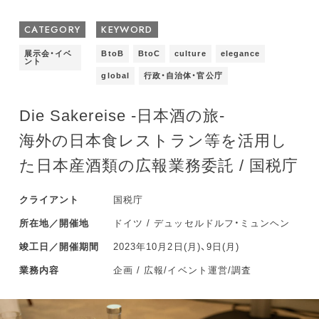
CATEGORY
KEYWORD
展示会・イベ
BtoB
BtoC
culture
elegance
ント
global
行政・自治体・官公庁
Die Sakereise -日本酒の旅-
海外の日本食レストラン等を活用し
た日本産酒類の広報業務委託 / 国税庁
クライアント
国税庁
所在地／開催地
ドイツ / デュッセルドルフ・ミュンヘン
竣工日／開催期間
2023年10月2日(月)、9日(月)
業務内容
企画 / 広報/イベント運営/調査